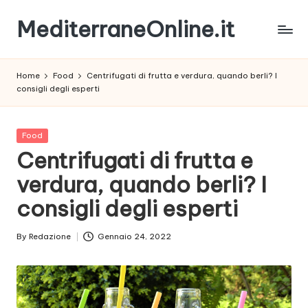
MediterraneOnline.it
Skip
to
Rimani
content
sempre
Home
Food
Centrifugati di frutta e verdura, quando berli? I
aggiornato
consigli degli esperti
con
le
nostre
Posted
Food
News
in
Centrifugati di frutta e
verdura, quando berli? I
consigli degli esperti
By
Redazione
Gennaio 24, 2022
Posted
by