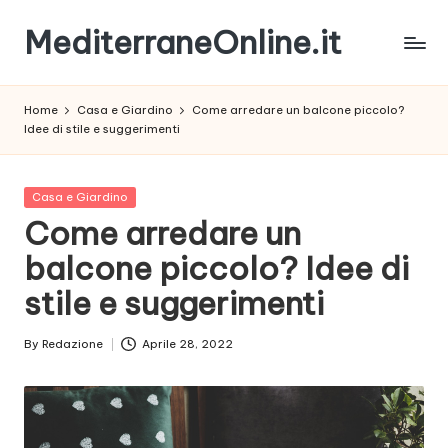
MediterraneOnline.it
Skip
to
Rimani
content
sempre
Home
Casa e Giardino
Come arredare un balcone piccolo?
aggiornato
Idee di stile e suggerimenti
con
le
nostre
Posted
Casa e Giardino
News
in
Come arredare un
balcone piccolo? Idee di
stile e suggerimenti
By
Redazione
Aprile 28, 2022
Posted
by