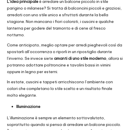
L’idea principale
è arredare un balcone piccolo in stile
parigino o milanese? Si tratta di balconcini piccoli e graziosi,
arredati con uno stile unico e sfruttati durante la bella
stagione. Non mancano i fiori colorati, i cuscini e qualche
lanterna per godere del tramonto e di cene al fresco
notturno.
Come anticipato, meglio optare per arredi pieghevoli così da
spostarli all’occorrenza o riporli in un ripostiglio durante
l’inverno. Se invece siete
amanti di uno stile moderno
, allora si
potranno adottare poltroncine e tavolini bassi in vimini
oppure in legno per esterni.
In estate, cuscini e tappeti arricchiscono l’ambiente con
colori che completano lo stile scelto e un risultato finale
molto elegante.
Illuminazione
L’illuminazione è sempre un elemento sottovalutato,
soprattutto quando si pensa di arredare un balcone piccolo.