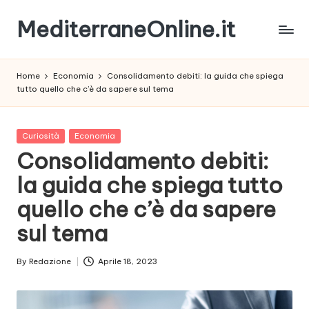
MediterraneOnline.it
Skip
to
Rimani
content
sempre
Home
Economia
Consolidamento debiti: la guida che spiega
aggiornato
tutto quello che c’è da sapere sul tema
con
le
nostre
Posted
Curiosità
Economia
News
in
Consolidamento debiti:
la guida che spiega tutto
quello che c’è da sapere
sul tema
By
Redazione
Aprile 18, 2023
Posted
by