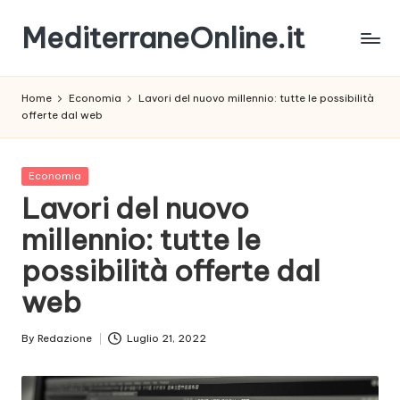
MediterraneOnline.it
Skip
to
Rimani
content
sempre
Home
Economia
Lavori del nuovo millennio: tutte le possibilità
aggiornato
offerte dal web
con
le
nostre
Posted
Economia
News
in
Lavori del nuovo
millennio: tutte le
possibilità offerte dal
web
By
Redazione
Luglio 21, 2022
Posted
by