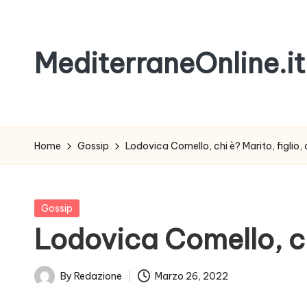
Skip
MediterraneOnline.it
to
content
Rimani
sempre
aggiornato
Home
Gossip
Lodovica Comello, chi è? Marito, figlio, 
con
le
nostre
Posted
Gossip
News
in
Lodovica Comello, chi
By
Redazione
Marzo 26, 2022
Posted
by