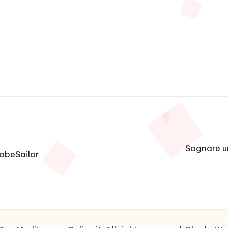
Sognare un
lobeSailor