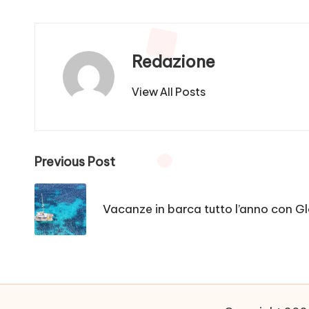
Redazione
View All Posts
Post
Previous Post
navigation
Vacanze in barca tutto l’anno con G