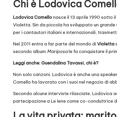
Chi è Lodovica Comel
Lodovica Comello
nasce il 13 aprile 1990 sotto 
Violetta. Sin da piccola ha sviluppato un grande
per i cantautori italiani e internazionali, trasme
Nel 2011 entra a far parte del mondo di
Violetta
e
secondo album
Mariposa
le fa conquistare il pri
Leggi anche:
Guendalina Tavassi, chi è?
Non solo canzoni, Lodovica è anche una speaker ra
Comello ha lavorato con i suoi nel negozio di a
Secondo alcune interviste rilasciate, Lodovica 
partecipazione a Le Iene come co-conduttrice di
La vita privata: marito 