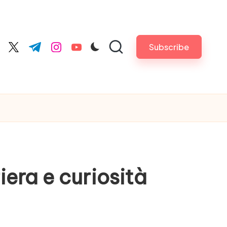
Subscribe
cebook.com
twitter.com
t.me
instagram.com
youtube.com
iera e curiosità