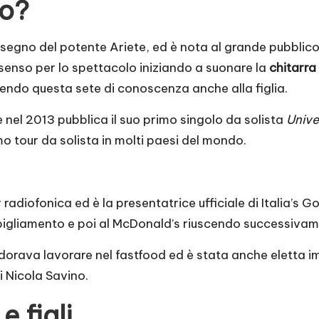
lo?
il segno del potente Ariete, ed è nota al grande pubblic
 senso per lo spettacolo iniziando a suonare la
chitarra 
ttendo questa sete di conoscenza anche alla figlia.
 nel 2013 pubblica il suo primo singolo da solista
Unive
mo tour da solista in molti paesi del mondo.
diofonica ed è la presentatrice ufficiale di Italia’s Got
bbigliamento e poi al McDonald’s riuscendo successivam
adorava lavorare nel fastfood ed è stata anche eletta
 Nicola Savino.
e figli