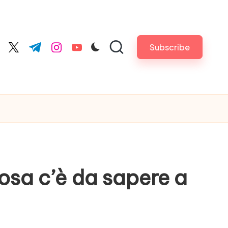
Subscribe
cebook.com
twitter.com
t.me
instagram.com
youtube.com
osa c’è da sapere a