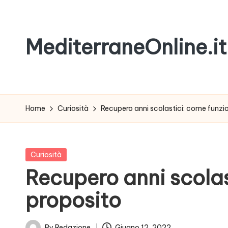
Skip
MediterraneOnline.it
to
content
Rimani
sempre
aggiornato
Home
Curiosità
Recupero anni scolastici: come funzi
con
le
nostre
Posted
Curiosità
News
in
Recupero anni scolas
proposito
By
Redazione
Giugno 12, 2022