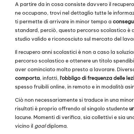
A partire da in cosa consiste davvero il recupero
ne occupano, trovi nel dettaglio tutte le informaz
ti permette di arrivare in minor tempo a
consegu
standard, perciò, questo percorso scolastico è qu
studio valido e riconosciuto sul mercato del lav
Il recupero anni scolastici è non a caso la soluz
percorso scolastico e ottenere un titolo spendibil
aver cominciato molto presto a lavorare. Diversam
comporta
, infatti,
l’obbligo di frequenza delle lez
spesso fruibili online, in remoto e in modalità as
Ciò non necessariamente si traduce in una minore 
risultati è proprio offrendo al singolo studente
u
lacune. Momenti di verifica, sia collettivi e sia u
vicino il
goal
diploma.