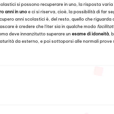
lastici si possono recuperare in uno, la risposta varia d
ro anni in uno
e ci si riserva, cioè, la possibilità di far s
cupero anni scolastici è, del resto, quello che riguarda
 cascare è credere che l’iter sia in qualche modo
facilita
ploma deve innanzitutto superare un
esame di idoneità
, 
urità da esterno, e poi sottoporsi alle normali prove scr