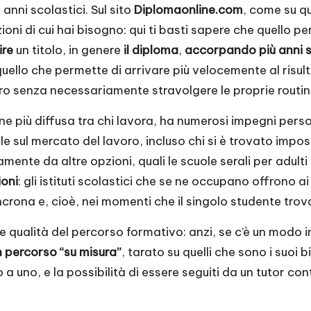
 anni scolastici.
Sul sito
Diplomaonline.com
, come su qu
ioni di cui hai bisogno: qui ti basti sapere che quello p
ire
un titolo, in genere
il diploma
,
accorpando più anni sc
ello che permette di arrivare più velocemente al risult
oro senza necessariamente stravolgere le proprie routin
ione più diffusa tra chi lavora, ha numerosi impegni per
e sul mercato del lavoro, incluso chi si è trovato imposs
ente da altre opzioni, quali le scuole serali per adulti
ioni
: gli istituti scolastici che se ne occupano offrono a
incrona e, cioè, nei momenti che il singolo studente trov
qualità del percorso formativo: anzi, se c’è un modo in 
n percorso “su misura”
, tarato su quelli che sono i suoi 
no a uno, e la possibilità di essere seguiti da un tutor 