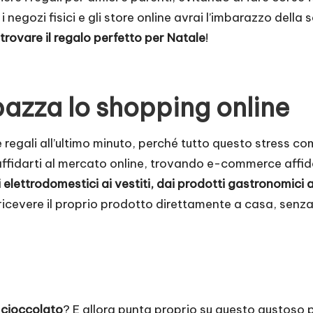
o i negozi fisici e gli store online avrai l’imbarazzo del
trovare il regalo perfetto per Natale
!
pazza lo shopping online
 regali all’ultimo minuto, perché tutto questo stress co
i affidarti al mercato online, trovando e-commerce affida
 elettrodomestici ai vestiti, dai prodotti gastronomici ai
a ricevere il proprio prodotto direttamente a casa, sen
l
cioccolato
? E allora punta proprio su questo gustoso