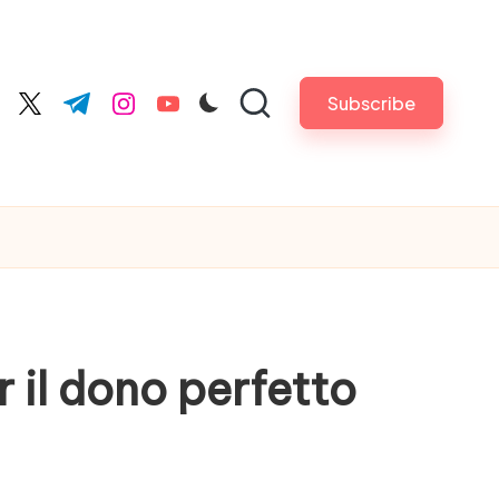
Subscribe
cebook.com
twitter.com
t.me
instagram.com
youtube.com
r il dono perfetto