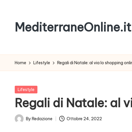
Skip
MediterraneOnline.it
to
content
Rimani
sempre
aggiornato
Home
Lifestyle
Regali di Natale: al via lo shopping onl
con
le
nostre
Posted
Lifestyle
News
in
Regali di Natale: al 
By
Redazione
Ottobre 24, 2022
Posted
by