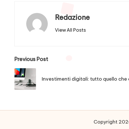
Redazione
View All Posts
Post
Previous Post
navigation
Investimenti digitali: tutto quello che
Copyright 2026