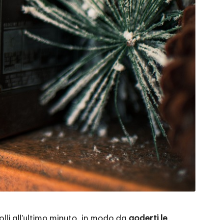
olli all’ultimo minuto, in modo da
goderti le