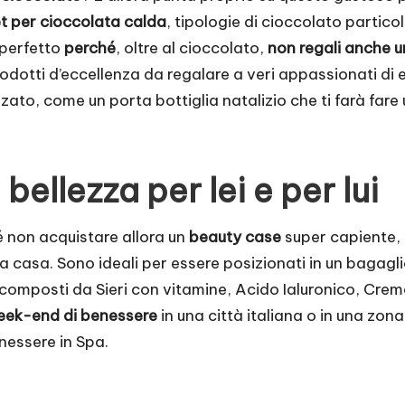
et per cioccolata calda
, tipologie di cioccolato partico
 perfetto
perché
, oltre al cioccolato,
non regali anche u
odotti d’eccellenza da regalare a veri appassionati di
izzato, come un
porta bottiglia natalizio
che ti farà fare
bellezza per lei e per lui
 non acquistare allora un
beauty case
super capiente, p
a casa. Sono ideali per essere posizionati in un bagag
composti da Sieri con vitamine, Acido Ialuronico, Creme 
eek-end di benessere
in una città italiana o in una zona
enessere in Spa.