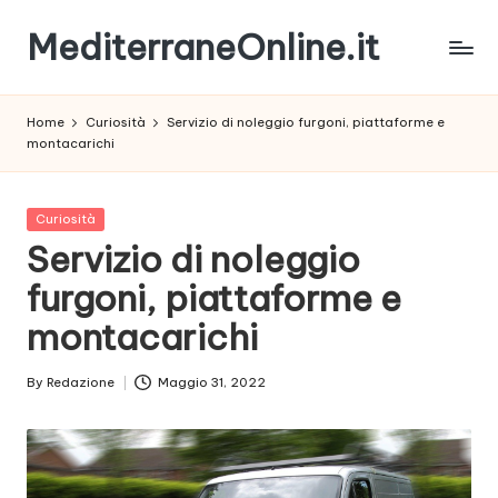
MediterraneOnline.it
Skip
to
Rimani
content
sempre
Home
Curiosità
Servizio di noleggio furgoni, piattaforme e
aggiornato
montacarichi
con
le
nostre
Posted
Curiosità
News
in
Servizio di noleggio
furgoni, piattaforme e
montacarichi
By
Redazione
Maggio 31, 2022
Posted
by