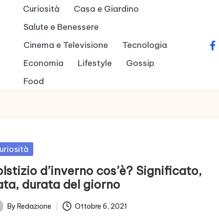
Curiosità
Casa e Giardino
Salute e Benessere
Cinema e Televisione
Tecnologia
fa
Economia
Lifestyle
Gossip
Food
sted
uriosità
lstizio d’inverno cos’è? Significato,
ata, durata del giorno
By
Redazione
Ottobre 6, 2021
ted