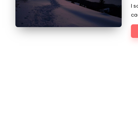
by
I 
ca