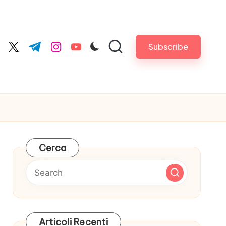
Subscribe
cebook.com
twitter.com
t.me
instagram.com
youtube.com
Cerca
Articoli Recenti