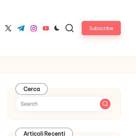
Subscribe
cebook.com
twitter.com
t.me
instagram.com
youtube.com
Cerca
Articoli Recenti