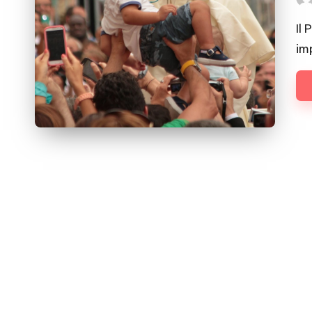
Pos
by
Il
im