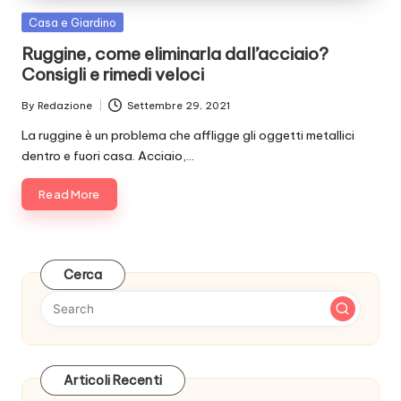
Posted
Casa e Giardino
in
Ruggine, come eliminarla dall’acciaio?
Consigli e rimedi veloci
By
Redazione
Settembre 29, 2021
Posted
by
La ruggine è un problema che affligge gli oggetti metallici
dentro e fuori casa. Acciaio,…
Read More
Cerca
Articoli Recenti