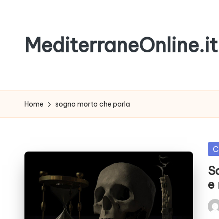
Skip
MediterraneOnline.it
to
content
Rimani
sempre
aggiornato
Home
sogno morto che parla
con
le
nostre
Po
C
News
in
S
e
Pos