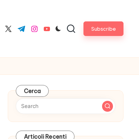
Subscribe
cebook.com
twitter.com
t.me
instagram.com
youtube.com
Cerca
Articoli Recenti