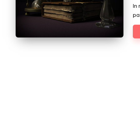
by
In
pa