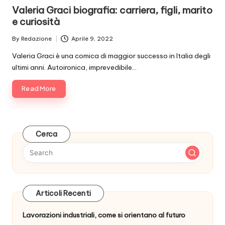
in
Valeria Graci biografia: carriera, figli, marito
e curiosità
By
Redazione
Aprile 9, 2022
Posted
by
Valeria Graci è una comica di maggior successo in Italia degli
ultimi anni. Autoironica, imprevedibile…
Read More
Cerca
Articoli Recenti
Lavorazioni industriali, come si orientano al futuro