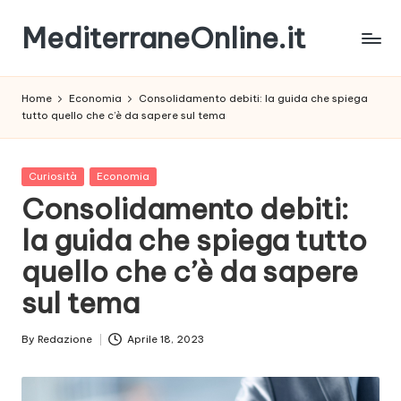
MediterraneOnline.it
Skip
to
Rimani
content
sempre
Home
Economia
Consolidamento debiti: la guida che spiega
aggiornato
tutto quello che c’è da sapere sul tema
con
le
nostre
Posted
Curiosità
Economia
News
in
Consolidamento debiti:
la guida che spiega tutto
quello che c’è da sapere
sul tema
By
Redazione
Aprile 18, 2023
Posted
by