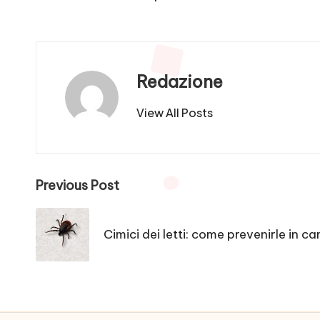
Redazione
View All Posts
Post
Previous Post
navigation
Cimici dei letti: come prevenirle in c