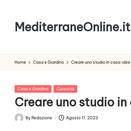
Skip
MediterraneOnline.it
to
content
Rimani
sempre
aggiornato
Home
Casa e Giardino
Creare uno studio in casa: idee 
con
le
nostre
Posted
Casa e Giardino
Curiosità
News
in
Creare uno studio in 
By
Redazione
Agosto 11, 2023
Posted
by