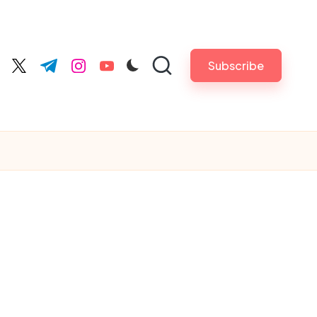
Subscribe
cebook.com
twitter.com
t.me
instagram.com
youtube.com