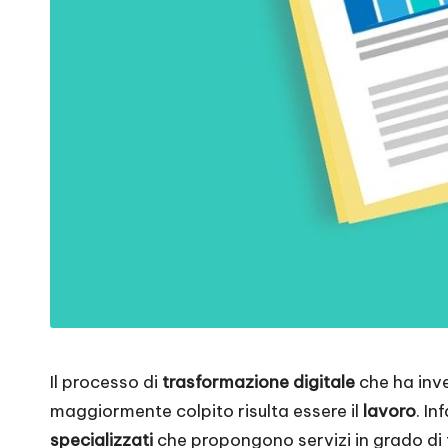
Il processo di
trasformazione digitale
che ha inve
maggiormente colpito risulta essere il
lavoro
. In
specializzati
che propongono servizi in grado di f