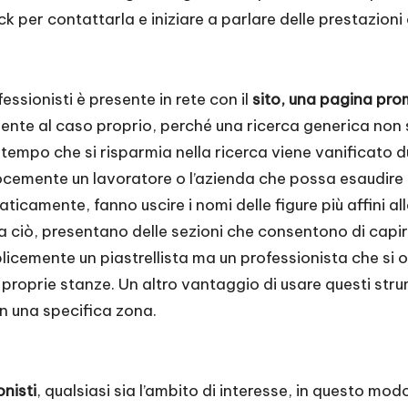
 per contattarla e iniziare a parlare delle prestazioni d
ssionisti è presente in rete con il
sito, una pagina pro
nte al caso proprio, perché una ricerca generica non sem
l tempo che si risparmia nella ricerca viene vanificato 
cemente un lavoratore o l’azienda che possa esaudire l
icamente, fanno uscire i nomi delle figure più affini a
a ciò, presentano delle sezioni che consentono di capir
cemente un piastrellista ma un professionista che si oc
e proprie stanze. Un altro vantaggio di usare questi stru
in una specifica zona.
onisti
, qualsiasi sia l’ambito di interesse, in questo mo