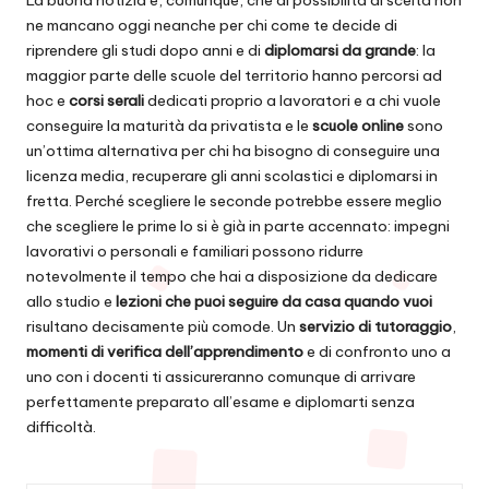
La buona notizia è, comunque, che di possibilità di scelta non
ne mancano oggi neanche per chi come te decide di
riprendere gli studi dopo anni e di
diplomarsi da grande
: la
maggior parte delle scuole del territorio hanno percorsi ad
hoc e
corsi serali
dedicati proprio a lavoratori e a chi vuole
conseguire la maturità da privatista e le
scuole online
sono
un’ottima alternativa per chi ha bisogno di conseguire una
licenza media, recuperare gli anni scolastici e diplomarsi in
fretta. Perché scegliere le seconde potrebbe essere meglio
che scegliere le prime lo si è già in parte accennato: impegni
lavorativi o personali e familiari possono ridurre
notevolmente il tempo che hai a disposizione da dedicare
allo studio e
lezioni che puoi seguire da casa quando vuoi
risultano decisamente più comode. Un
servizio di tutoraggio
,
momenti di verifica dell’apprendimento
e di confronto uno a
uno con i docenti ti assicureranno comunque di arrivare
perfettamente preparato all’esame e diplomarti senza
difficoltà.