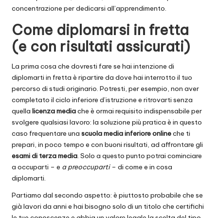
concentrazione per dedicarsi all’apprendimento.
Come diplomarsi in fretta
(e con risultati assicurati)
La prima cosa che dovresti fare se hai intenzione di
diplomarti in fretta è ripartire da dove hai interrotto il tuo
percorso di studi originario. Potresti, per esempio, non aver
completato il ciclo inferiore d’istruzione e ritrovarti senza
quella
licenza media
che è ormai requisito indispensabile per
svolgere qualsiasi lavoro: la soluzione più pratica è in questo
caso
frequentare una
scuola media inferiore online
che ti
prepari, in poco tempo e con buoni risultati, ad affrontare gli
esami di terza media
. Solo a questo punto potrai cominciare
a occuparti – e
a preoccuparti
– di come e in cosa
diplomarti.
Partiamo dal secondo aspetto: è piuttosto probabile che se
già lavori da anni e hai bisogno solo di un titolo che certifichi
le tue conoscenze e abbia un valore legale la scelta del tipo