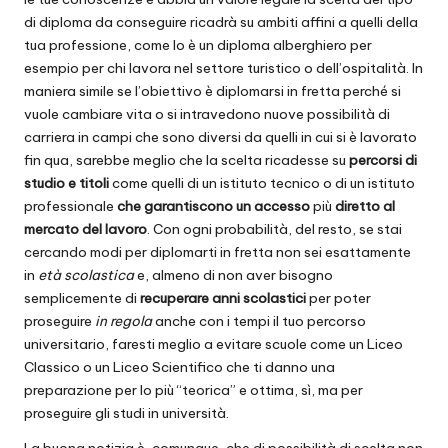
di diploma da conseguire ricadrà su ambiti affini a quelli della
tua professione, come lo è un diploma alberghiero per
esempio per chi lavora nel settore turistico o dell’ospitalità. In
maniera simile se l’obiettivo è diplomarsi in fretta perché si
vuole cambiare vita o si intravedono nuove possibilità di
carriera in campi che sono diversi da quelli in cui si è lavorato
fin qua, sarebbe meglio che la scelta ricadesse su
percorsi di
studio e titoli
come quelli di un istituto tecnico o di un istituto
professionale
che garantiscono un accesso
più
diretto al
mercato del lavoro
. Con ogni probabilità, del resto, se stai
cercando modi per diplomarti in fretta non sei esattamente
in
età scolastica
e, almeno di non aver bisogno
semplicemente di
recuperare anni scolastici
per poter
proseguire
in regola
anche con i tempi il tuo percorso
universitario, faresti meglio a evitare scuole come un Liceo
Classico o un Liceo Scientifico che ti danno una
preparazione per lo più “teorica” e ottima, sì, ma per
proseguire gli studi in università.