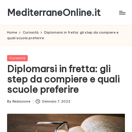
MediterraneOnline.it
Skip
to
Rimani
content
sempre
Home
Curiosità
Diplomarsi in fretta: gli step da compiere e
aggiornato
quali scuole preferire
con
le
nostre
Posted
Curiosità
News
in
Diplomarsi in fretta: gli
step da compiere e quali
scuole preferire
By
Redazione
Gennaio 7, 2022
Posted
by