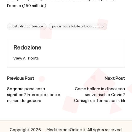
l’acqua (150 millilitri).
Tags:
pasta di bicarbonato
pasta modellabile al bicarbonato
Redazione
View All Posts
Post
Previous Post
Next Post
navigation
Sognare pane cosa
Come ballare in discoteca
significa? Interpretazione e
senza rischio Covid?
numeri da giocare
Consigli e informazioni utili
Copyright 2026 — MediterraneOnline.it. All rights reserved.