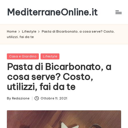
MediterraneOnline.it
Skip
to
Rimani
content
sempre
Home
Lifestyle
Pasta di Bicarbonato, a cosa serve? Costo,
aggiornato
utilizzi, fai da te
con
le
nostre
Posted
Casa e Giardino
Lifestyle
News
in
Pasta di Bicarbonato, a
cosa serve? Costo,
utilizzi, fai da te
By
Redazione
Ottobre 11, 2021
Posted
by