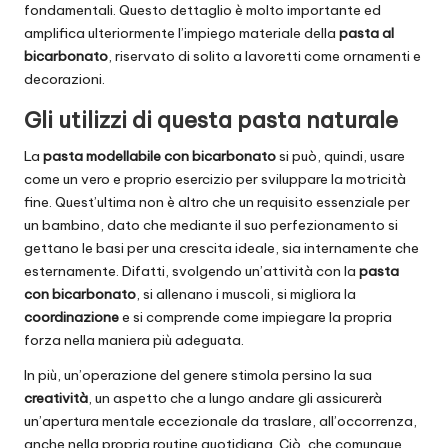
fondamentali. Questo dettaglio è molto importante ed
amplifica ulteriormente l’impiego materiale della
pasta al
bicarbonato
, riservato di solito a lavoretti come ornamenti e
decorazioni.
Gli utilizzi di questa pasta naturale
La
pasta modellabile con bicarbonato
si può, quindi, usare
come un vero e proprio esercizio per sviluppare la motricità
fine. Quest’ultima non è altro che un requisito essenziale per
un bambino, dato che mediante il suo perfezionamento si
gettano le basi per una crescita ideale, sia internamente che
esternamente. Difatti, svolgendo un’attività con la
pasta
con bicarbonato
, si allenano i
muscoli
, si migliora la
coordinazione
e si comprende come impiegare la propria
forza nella maniera più adeguata.
In più, un’operazione del genere stimola persino la sua
creatività
, un aspetto che a lungo andare gli assicurerà
un’apertura mentale eccezionale da traslare, all’occorrenza,
anche nella propria routine quotidiana. Ciò, che comunque