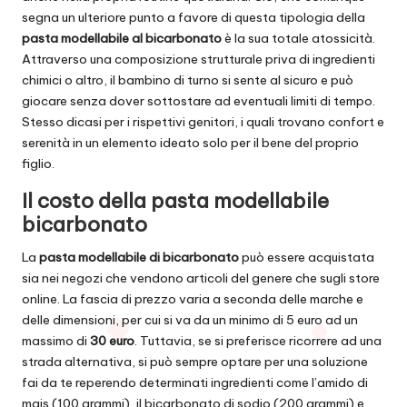
segna un ulteriore punto a favore di questa tipologia della
pasta modellabile al bicarbonato
è la sua totale
atossicità
.
Attraverso una composizione strutturale priva di ingredienti
chimici o altro, il bambino di turno si sente al sicuro e può
giocare senza dover sottostare ad eventuali limiti di tempo.
Stesso dicasi per i rispettivi genitori, i quali trovano confort e
serenità in un elemento ideato solo per il bene del proprio
figlio.
Il costo della pasta modellabile
bicarbonato
La
pasta modellabile di bicarbonato
può essere acquistata
sia nei negozi che vendono articoli del genere che sugli store
online. La fascia di prezzo varia a seconda delle marche e
delle dimensioni, per cui si va da un minimo di 5 euro ad un
massimo di
30 euro
. Tuttavia, se si preferisce ricorrere ad una
strada alternativa, si può sempre optare per una soluzione
fai da te reperendo determinati ingredienti come l’
amido di
mais
(100 grammi), il bicarbonato di sodio (200 grammi) e