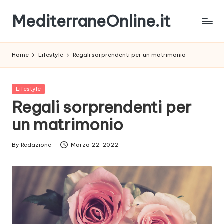
MediterraneOnline.it
Skip
to
Rimani
content
sempre
Home
Lifestyle
Regali sorprendenti per un matrimonio
aggiornato
con
le
Posted
Lifestyle
nostre
in
Regali sorprendenti per
News
un matrimonio
By
Redazione
Marzo 22, 2022
Posted
by