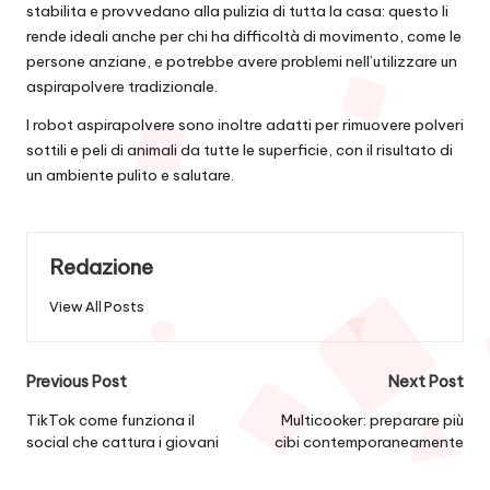
stabilita e provvedano alla pulizia di tutta la casa: questo li
rende ideali anche per chi ha difficoltà di movimento, come le
persone anziane, e potrebbe avere problemi nell’utilizzare un
aspirapolvere tradizionale.
I robot aspirapolvere sono inoltre adatti per rimuovere polveri
sottili e peli di animali da tutte le superficie, con il risultato di
un ambiente pulito e salutare.
Redazione
View All Posts
Post
Previous Post
Next Post
navigation
TikTok come funziona il
Multicooker: preparare più
social che cattura i giovani
cibi contemporaneamente