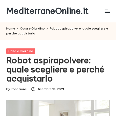
MediterraneOnline.it
Skip
to
Rimani
content
sempre
Home
Casa e Giardino
Robot aspirapolvere: quale scegliere e
aggiornato
perché acquistarlo
con
le
nostre
Posted
Casa e Giardino
News
in
Robot aspirapolvere:
quale scegliere e perché
acquistarlo
By
Redazione
Dicembre 13, 2021
Posted
by