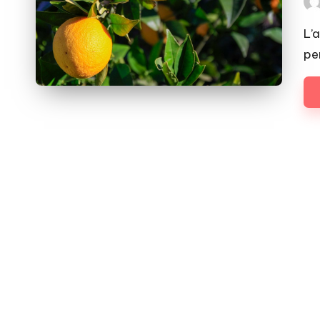
Pos
by
L’
pe