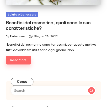
Posted
Salute e Benessere
in
Benefici del rosmarino, quali sono le sue
caratteristiche?
By
Redazione
Giugno 28, 2022
Posted
by
I benefici del rosmarino sono tantissimi, per questo motivo
tutti dovrebbero utilizzarlo ogni giorno. Non…
Read More
Cerca