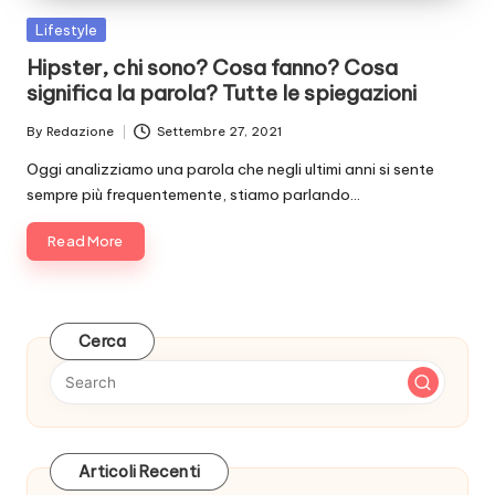
Posted
Lifestyle
in
Hipster, chi sono? Cosa fanno? Cosa
significa la parola? Tutte le spiegazioni
By
Redazione
Settembre 27, 2021
Posted
by
Oggi analizziamo una parola che negli ultimi anni si sente
sempre più frequentemente, stiamo parlando…
Read More
Cerca
Articoli Recenti