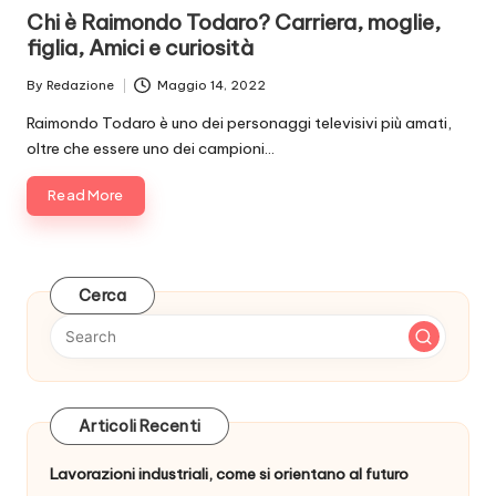
in
Chi è Raimondo Todaro? Carriera, moglie,
figlia, Amici e curiosità
By
Redazione
Maggio 14, 2022
Posted
by
Raimondo Todaro è uno dei personaggi televisivi più amati,
oltre che essere uno dei campioni…
Read More
Cerca
Articoli Recenti
Lavorazioni industriali, come si orientano al futuro