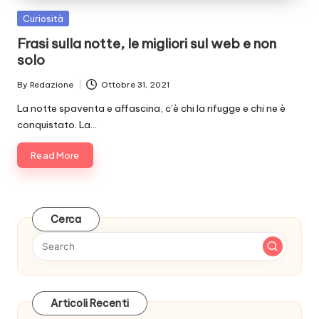
Posted
Curiosità
in
Frasi sulla notte, le migliori sul web e non
solo
By
Redazione
Ottobre 31, 2021
Posted
by
La notte spaventa e affascina, c’è chi la rifugge e chi ne è
conquistato. La…
Read More
Cerca
Articoli Recenti