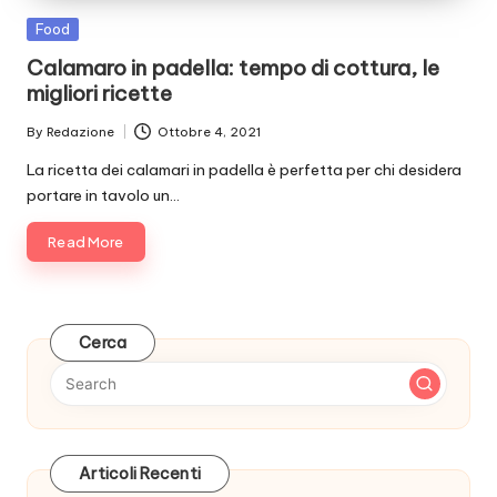
Posted
Food
in
Calamaro in padella: tempo di cottura, le
migliori ricette
By
Redazione
Ottobre 4, 2021
Posted
by
La ricetta dei calamari in padella è perfetta per chi desidera
portare in tavolo un…
Read More
Cerca
Articoli Recenti