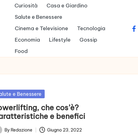
Curiosità
Casa e Giardino
Salute e Benessere
Cinema e Televisione
Tecnologia
fa
Economia
Lifestyle
Gossip
Food
sted
alute e Benessere
werlifting, che cos’è?
ratteristiche e benefici
By
Redazione
Giugno 23, 2022
ted