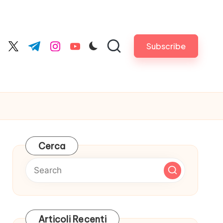
Subscribe
cebook.com
twitter.com
t.me
instagram.com
youtube.com
Cerca
Articoli Recenti