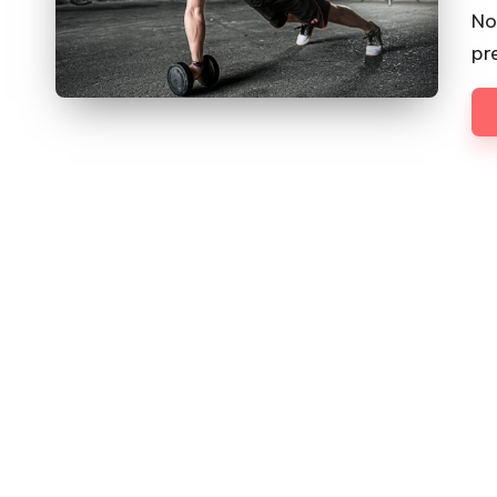
by
No
pr