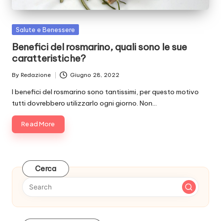
Posted
Salute e Benessere
in
Benefici del rosmarino, quali sono le sue
caratteristiche?
By
Redazione
Giugno 28, 2022
Posted
by
I benefici del rosmarino sono tantissimi, per questo motivo
tutti dovrebbero utilizzarlo ogni giorno. Non…
Read More
Cerca