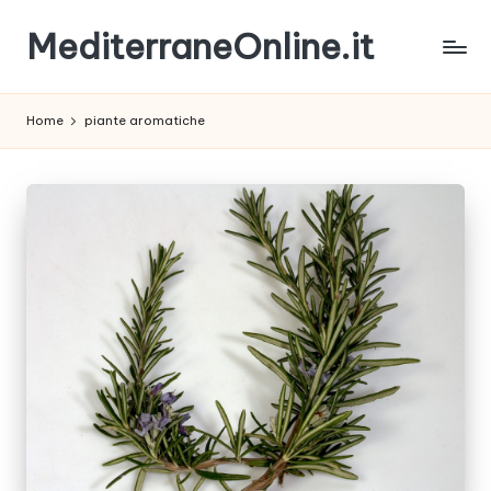
MediterraneOnline.it
Skip
to
Rimani
content
sempre
Home
piante aromatiche
aggiornato
con
le
nostre
News