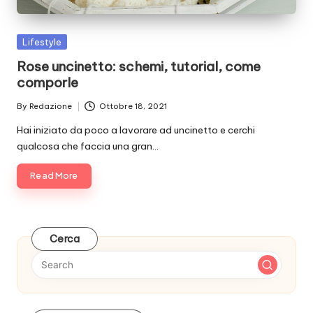
Posted
Lifestyle
in
Rose uncinetto: schemi, tutorial, come
comporle
By
Redazione
Ottobre 18, 2021
Posted
by
Hai iniziato da poco a lavorare ad uncinetto e cerchi
qualcosa che faccia una gran…
Read More
Cerca