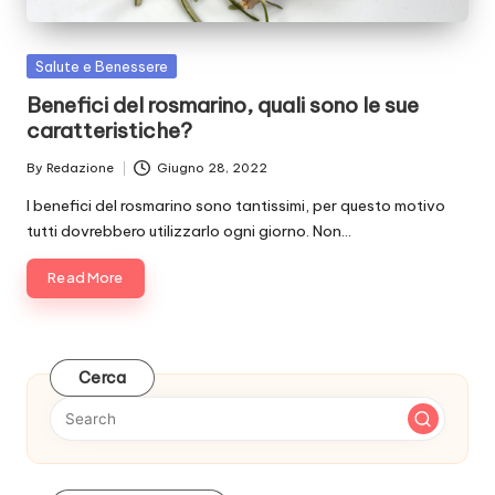
Posted
Salute e Benessere
in
Benefici del rosmarino, quali sono le sue
caratteristiche?
By
Redazione
Giugno 28, 2022
Posted
by
I benefici del rosmarino sono tantissimi, per questo motivo
tutti dovrebbero utilizzarlo ogni giorno. Non…
Read More
Cerca