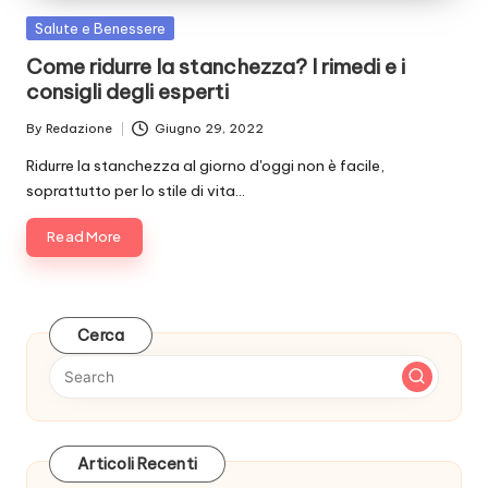
Posted
Salute e Benessere
in
Come ridurre la stanchezza? I rimedi e i
consigli degli esperti
By
Redazione
Giugno 29, 2022
Posted
by
Ridurre la stanchezza al giorno d'oggi non è facile,
soprattutto per lo stile di vita…
Read More
Cerca
Articoli Recenti