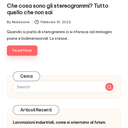
in
Che cosa sono gli stereogrammi? Tutto
quello che non sai
By
Redazione
Febbraio 10, 2022
Posted
by
Quando si parla di sterogrammi ci si riferisce ad immagini
piane e bidimensionali. Le stesse…
Read More
Cerca
Articoli Recenti
Lavorazioni industriali, come si orientano al futuro