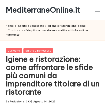
MediterraneOnline.it
Skip
to
Rimani
content
sempre
Home
Salute e Benessere
Igiene e ristorazione: come
aggiornato
affrontare le sfide più comuni da imprenditore titolare di un
con
ristorante
le
nostre
News
Posted
Curiosità
Salute e Benessere
in
Igiene e ristorazione:
come affrontare le sfide
più comuni da
imprenditore titolare di un
ristorante
By
Redazione
Agosto 14, 2023
Posted