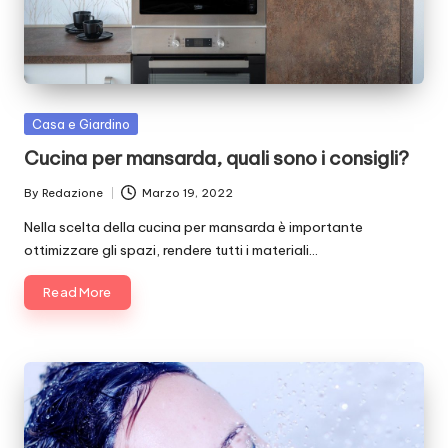
Posted
Casa e Giardino
in
Cucina per mansarda, quali sono i consigli?
By
Redazione
Marzo 19, 2022
Posted
by
Nella scelta della cucina per mansarda è importante
ottimizzare gli spazi, rendere tutti i materiali…
Read More