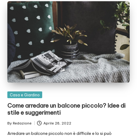
Posted
Casa e Giardino
in
Come arredare un balcone piccolo? Idee di
stile e suggerimenti
By
Redazione
Aprile 28, 2022
Posted
by
Arredare un balcone piccolo non è difficile e lo si può