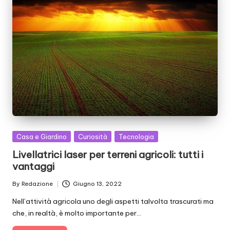
Posted
Casa e Giardino
Curiosità
Tecnologia
in
Livellatrici laser per terreni agricoli: tutti i
vantaggi
By
Redazione
Giugno 13, 2022
Posted
by
Nell’attività agricola uno degli aspetti talvolta trascurati ma
che, in realtà, è molto importante per…