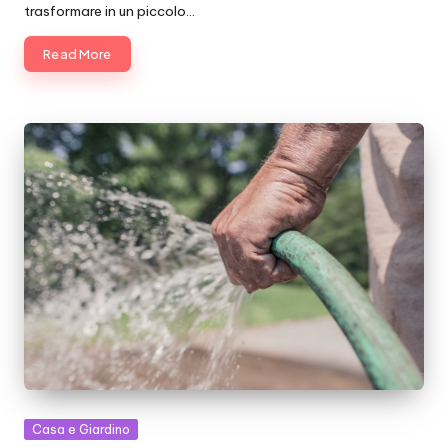
trasformare in un piccolo…
Read More
Posted
Casa e Giardino