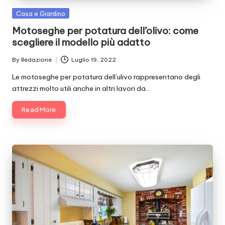
Posted
Casa e Giardino
in
Motoseghe per potatura dell’olivo: come
scegliere il modello più adatto
By
Redazione
Luglio 19, 2022
Posted
by
Le motoseghe per potatura dell’ulivo rappresentano degli
attrezzi molto utili anche in altri lavori da…
Read More