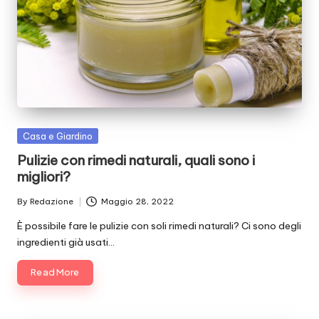
Posted
Casa e Giardino
in
Pulizie con rimedi naturali, quali sono i
migliori?
By
Redazione
Maggio 28, 2022
Posted
by
È possibile fare le pulizie con soli rimedi naturali? Ci sono degli
ingredienti già usati…
Read More