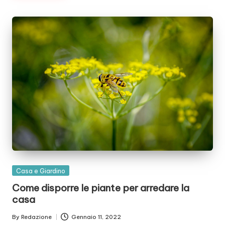
Posted
Casa e Giardino
in
Come disporre le piante per arredare la
casa
By
Redazione
Gennaio 11, 2022
Posted