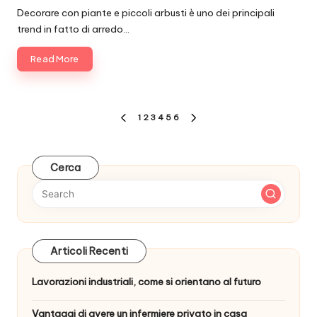
by
Decorare con piante e piccoli arbusti è uno dei principali
trend in fatto di arredo…
Read More
Paginazione
1
2
3
4
5
6
PREVIOUS
NEXT
degli
PAGE
PAGE
articoli
Cerca
Articoli Recenti
Lavorazioni industriali, come si orientano al futuro
Vantaggi di avere un infermiere privato in casa