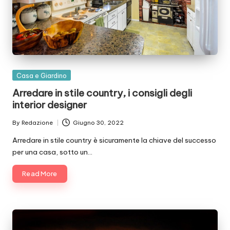
Posted
Casa e Giardino
in
Arredare in stile country, i consigli degli
interior designer
By
Redazione
Giugno 30, 2022
Posted
by
Arredare in stile country è sicuramente la chiave del successo
per una casa, sotto un…
Read More