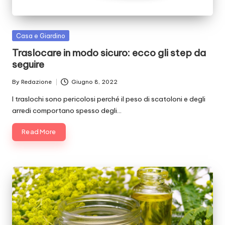
Posted
Casa e Giardino
in
Traslocare in modo sicuro: ecco gli step da
seguire
By
Redazione
Giugno 8, 2022
Posted
by
I traslochi sono pericolosi perché il peso di scatoloni e degli
arredi comportano spesso degli…
Read More