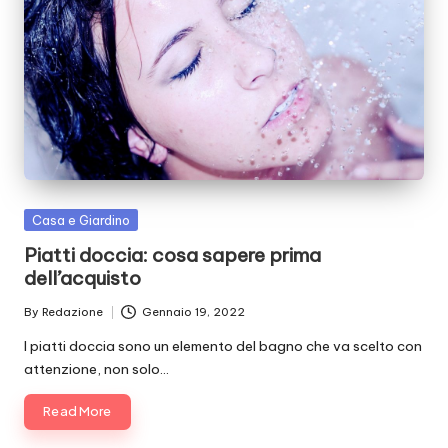
Posted
Casa e Giardino
in
Piatti doccia: cosa sapere prima
dell’acquisto
By
Redazione
Gennaio 19, 2022
Posted
by
I piatti doccia sono un elemento del bagno che va scelto con
attenzione, non solo…
Read More