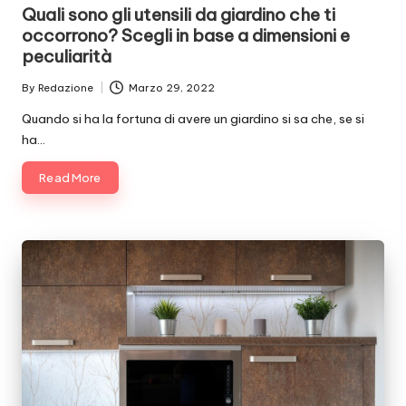
in
Quali sono gli utensili da giardino che ti
occorrono? Scegli in base a dimensioni e
peculiarità
By
Redazione
Marzo 29, 2022
Posted
by
Quando si ha la fortuna di avere un giardino si sa che, se si
ha…
Read More