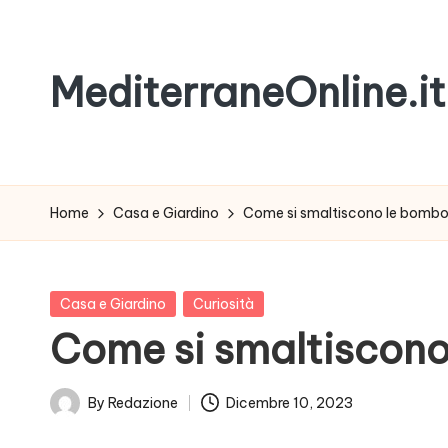
Skip
MediterraneOnline.it
to
content
Rimani
sempre
aggiornato
Home
Casa e Giardino
Come si smaltiscono le bombol
con
le
nostre
Posted
Casa e Giardino
Curiosità
News
in
Come si smaltiscono
By
Redazione
Dicembre 10, 2023
Posted
by