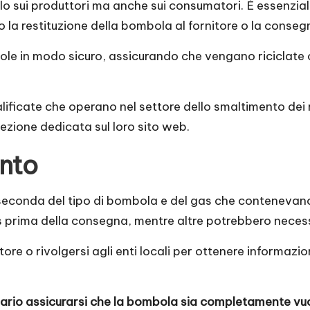
 sui produttori ma anche sui consumatori. È essenziale 
o la restituzione della bombola al fornitore o la conse
bole in modo sicuro, assicurando che vengano riciclate o
alificate che operano nel settore dello smaltimento dei 
 sezione dedicata sul loro sito web.
nto
seconda del tipo di bombola e del gas che contenevan
as prima della consegna, mentre altre potrebbero necess
ore o rivolgersi agli enti locali per ottenere informazi
sario assicurarsi che la bombola sia completamente vu