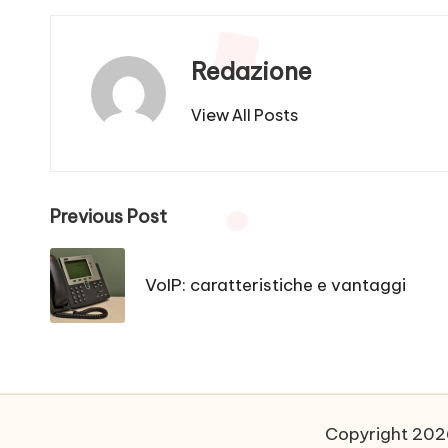
Redazione
View All Posts
Post
Previous Post
navigation
VoIP: caratteristiche e vantaggi
Copyright 2026