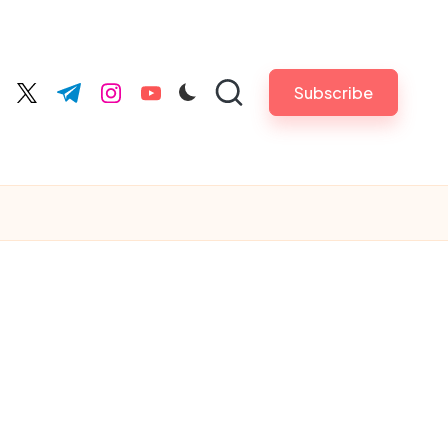
Subscribe
cebook.com
twitter.com
t.me
instagram.com
youtube.com