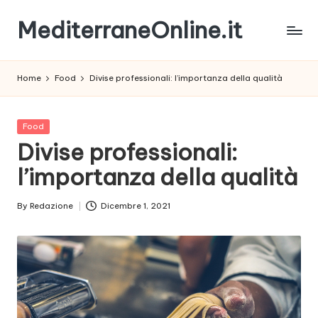
MediterraneOnline.it
Skip
to
Rimani
content
sempre
Home
Food
Divise professionali: l’importanza della qualità
aggiornato
con
le
Posted
Food
nostre
in
Divise professionali:
News
l’importanza della qualità
By
Redazione
Dicembre 1, 2021
Posted
by