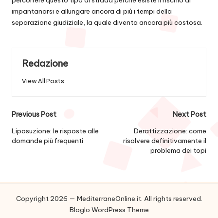
impantanarsi e allungare ancora di più i tempi della
separazione giudiziale, la quale diventa ancora più costosa.
Redazione
View All Posts
Post
Previous Post
Next Post
navigation
Liposuzione: le risposte alle
Derattizzazione: come
domande più frequenti
risolvere definitivamente il
problema dei topi
Copyright 2026 — MediterraneOnline.it. All rights reserved.
Bloglo WordPress Theme