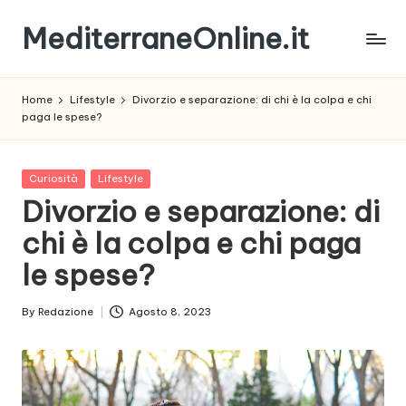
MediterraneOnline.it
Skip
to
Rimani
content
sempre
Home
Lifestyle
Divorzio e separazione: di chi è la colpa e chi
aggiornato
paga le spese?
con
le
nostre
Posted
Curiosità
Lifestyle
News
in
Divorzio e separazione: di
chi è la colpa e chi paga
le spese?
By
Redazione
Agosto 8, 2023
Posted
by