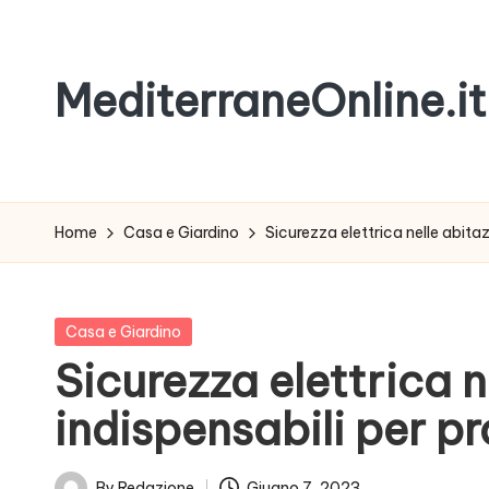
Skip
MediterraneOnline.it
to
content
Rimani
sempre
aggiornato
Home
Casa e Giardino
Sicurezza elettrica nelle abitaz
con
le
nostre
Posted
Casa e Giardino
News
in
Sicurezza elettrica n
indispensabili per p
By
Redazione
Giugno 7, 2023