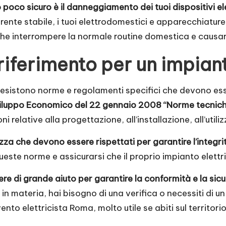
 poco sicuro è il danneggiamento dei tuoi dispositivi el
ente stabile, i tuoi elettrodomestici e apparecchiature
interrompere la normale routine domestica e causare i
 riferimento per un impian
ci, esistono norme e regolamenti specifici che devono ess
iluppo Economico del 22 gennaio 2008 “Norme tecniche p
 relative alla progettazione, all’installazione, all’utili
rezza che devono essere rispettati per garantire l’integr
ueste norme e assicurarsi che il proprio impianto elett
re di grande aiuto per garantire la conformità e la sicu
 in materia, hai bisogno di una verifica o necessiti di u
vento elettricista Roma
, molto utile se abiti sul territori