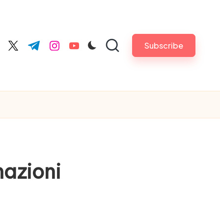
Subscribe
cebook.com
twitter.com
t.me
instagram.com
youtube.com
mazioni