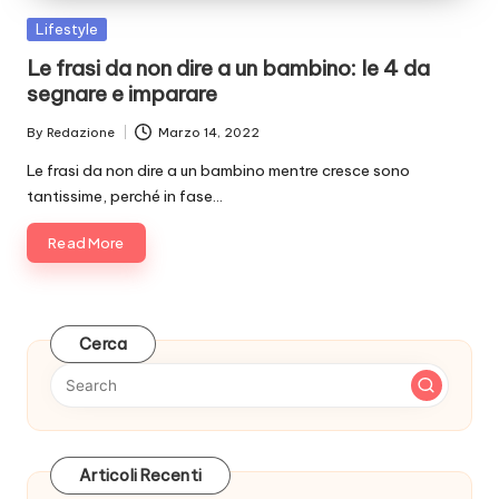
Posted
Lifestyle
in
Le frasi da non dire a un bambino: le 4 da
segnare e imparare
By
Redazione
Marzo 14, 2022
Posted
by
Le frasi da non dire a un bambino mentre cresce sono
tantissime, perché in fase…
Read More
Cerca
Articoli Recenti