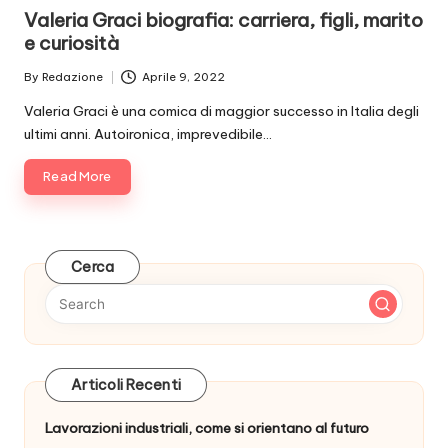
in
Valeria Graci biografia: carriera, figli, marito
e curiosità
By
Redazione
Aprile 9, 2022
Posted
by
Valeria Graci è una comica di maggior successo in Italia degli
ultimi anni. Autoironica, imprevedibile…
Read More
Cerca
Articoli Recenti
Lavorazioni industriali, come si orientano al futuro