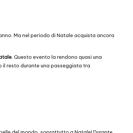
ll’anno. Ma nel periodo di Natale acquista ancora
atale
. Questo evento la rendono quasi una
to il resto durante una passeggiata tra
 belle del mondo, soprattutto a Natale! Durante