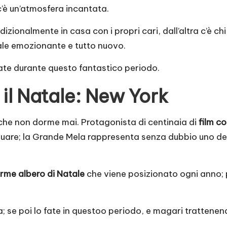
’è un’atmosfera incantata.
dizionalmente in casa con i propri cari, dall’altra c’è ch
ale emozionante e tutto nuovo.
tate durante questo fantastico periodo.
 il Natale: New York
à che non dorme mai. Protagonista di centinaia di
film c
are; la Grande Mela rappresenta senza dubbio uno dei lu
orme albero di Natale
che viene posizionato ogni anno; pi
ta; se poi lo fate in questoo periodo, e magari tratten