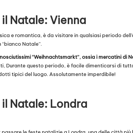
 il Natale: Vienna
ssica e romantica, è da visitare in qualsiasi periodo de
n “bianco Natale”.
nosciutissimi “Weihnachtsmarkt”, ossia i mercatini di N
tti, Durante questo periodo, è facile dimenticarsi di tut
dotti tipici del luogo. Assolutamente imperdibile!
 il Natale: Londra
assare le feste natalizie a Londra, una delle città più