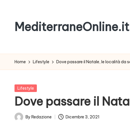
Skip
MediterraneOnline.it
to
content
Rimani
sempre
aggiornato
Home
Lifestyle
Dove passare il Natale, le località da 
con
le
nostre
Posted
Lifestyle
News
in
Dove passare il Natal
By
Redazione
Dicembre 3, 2021
Posted
by