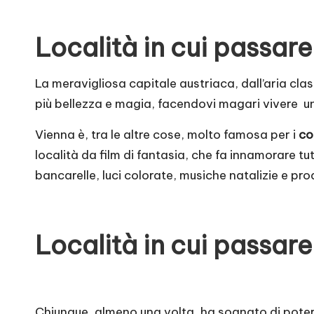
Località in cui passare
La meravigliosa capitale austriaca, dall’aria cla
più bellezza e magia, facendovi magari vivere u
Vienna è, tra le altre cose, molto famosa per i
co
località da film di fantasia, che fa innamorare tu
bancarelle, luci colorate, musiche natalizie e pro
Località in cui passare
Chiunque, almeno una volta, ha sognato di poter p