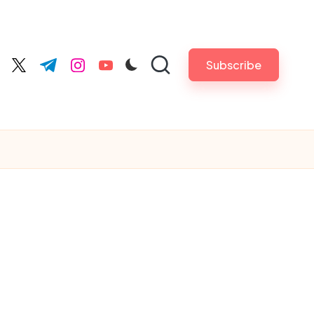
Subscribe
cebook.com
twitter.com
t.me
instagram.com
youtube.com