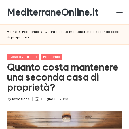
MediterraneOnline.it
Skip
to
Rimani
content
sempre
Home
Economia
Quanto costa mantenere una seconda casa
aggiornato
di proprietà?
con
le
nostre
Posted
Casa e Giardino
Economia
News
in
Quanto costa mantenere
una seconda casa di
proprietà?
By
Redazione
Giugno 10, 2023
Posted
by