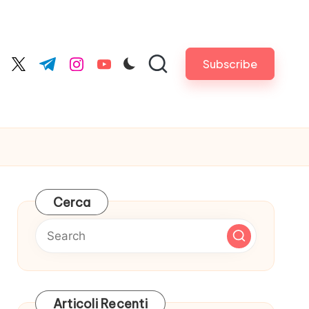
Subscribe
cebook.com
twitter.com
t.me
instagram.com
youtube.com
Cerca
Articoli Recenti