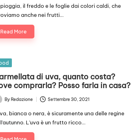
pioggia, il freddo e le foglie dai colori caldi, che
troviamo anche nei frutti…
Read More
sted
ood
armellata di uva, quanto costa?
ove comprarla? Posso farla in casa?
By
Redazione
Settembre 30, 2021
ted
uva, bianca o nera, è sicuramente una delle regine
ll’autunno. L’uva è un frutto ricco…
Read More