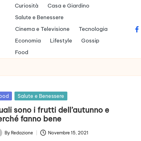
Curiosità
Casa e Giardino
Salute e Benessere
Cinema e Televisione
Tecnologia
fa
Economia
Lifestyle
Gossip
Food
sted
ood
Salute e Benessere
ali sono i frutti dell’autunno e
erché fanno bene
By
Redazione
Novembre 15, 2021
ted