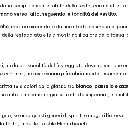
ono semplicemente l’abito della festa, con un effetto o
mano verso l’alto, seguendo le tonalità del vestito
.
iche
, magari circondate da uno strato spumoso di panna,
 della festeggiata e le dimostrino il calore della famigl
, ma la personalità del festeggiato deve comunque emerg
e cuoricini,
ma esprimono più sobriamente
il momento 
critta 18 e colori della glassa tra
bianco, pastello e azz
un auto, che campeggia sullo strato superiore, e qualc
agna, se ama questi generi di sport, e magari l’intervent
la torta, in perfetto stile Miami beach.