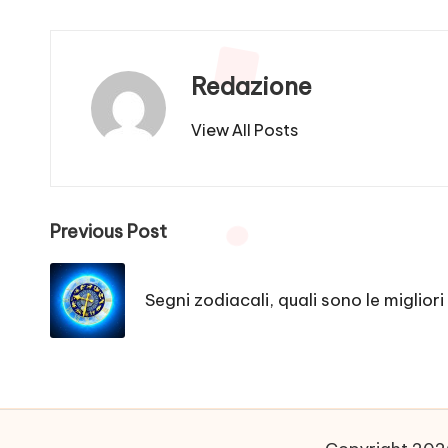
Redazione
View All Posts
Post
Previous Post
navigation
Segni zodiacali, quali sono le miglior