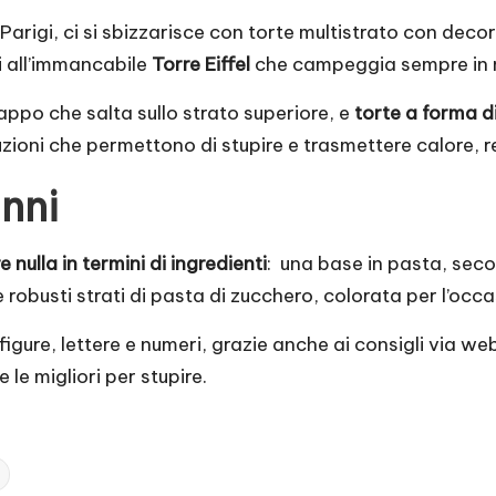
arigi, ci si sbizzarisce con torte multistrato con decoraz
i all’immancabile
Torre Eiffel
che campeggia sempre in 
appo che salta sullo strato superiore, e
torte a forma di
uzioni che permettono di stupire e trasmettere calore, 
nni
 nulla in termini di ingredienti
: una base in pasta, seco
obusti strati di pasta di zucchero, colorata per l’occa
ure, lettere e numeri, grazie anche ai consigli via we
le migliori per stupire.