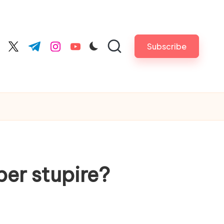
Subscribe
cebook.com
twitter.com
t.me
instagram.com
youtube.com
per stupire?