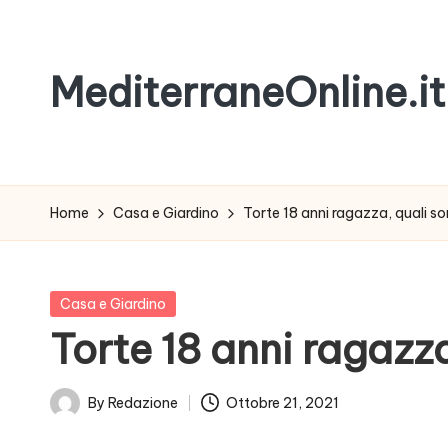
Skip
MediterraneOnline.it
to
content
Rimani
sempre
aggiornato
Home
Casa e Giardino
Torte 18 anni ragazza, quali son
con
le
nostre
Posted
Casa e Giardino
News
in
Torte 18 anni ragazza
By
Redazione
Ottobre 21, 2021
Posted
by