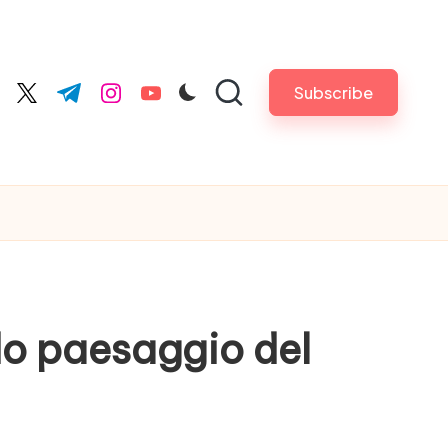
Subscribe
cebook.com
twitter.com
t.me
instagram.com
youtube.com
do paesaggio del