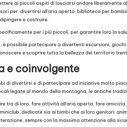
ere ai piccoli ospiti di lasciarsi andare liberamente all
ori per divertirsi all’aria aperta, biblioteca per bambin
dipingere e costruire.
pecificamente per i più piccoli, per garantire loro la salu
, è possibile partecipare a divertenti escursioni, giochi 
noscere e scoprire tutta la bellezza del territorio trent
 e coinvolgente
 di divertirsi e di partecipare ad iniziative molto pia
locali legate al mondo della montagna, le antiche tradizio
gire tra di loro, fare attività all’aria aperta, fare amici
del miniclub, dedicate sia ai bimbi che ai loro genitori:
interazione, sempre con la massima attenzione alla sicu