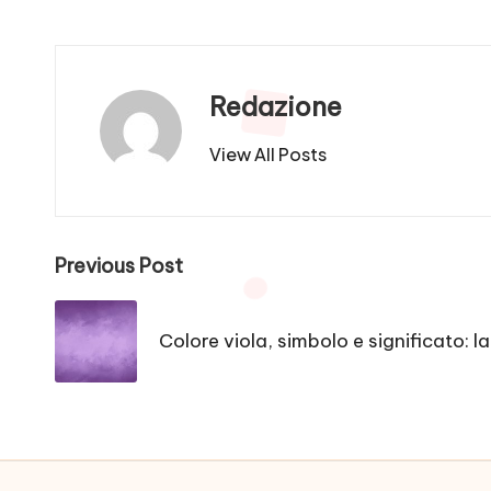
Redazione
View All Posts
Post
Previous Post
navigation
Colore viola, simbolo e significato: la