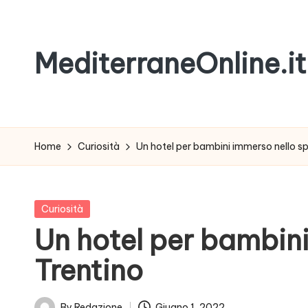
Skip
MediterraneOnline.it
to
content
Rimani
sempre
aggiornato
Home
Curiosità
Un hotel per bambini immerso nello s
con
le
nostre
Posted
Curiosità
News
in
Un hotel per bambin
Trentino
By
Redazione
Giugno 1, 2022