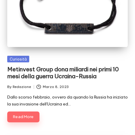
Posted
Curiosità
in
Metinvest Group dona miliardi nei primi 10
mesi della guerra Ucraina-Russia
By
Redazione
Marzo 8, 2023
Posted
by
Dallo scorso febbraio, ovvero da quando la Russia ha iniziato
la sua invasione dell'Ucraina ed…
Read More