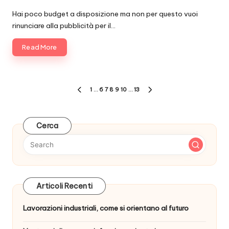
Posted
by
Hai poco budget a disposizione ma non per questo vuoi
rinunciare alla pubblicità per il…
Read More
Paginazione
1
…
6
7
8
9
10
…
13
PREVIOUS
NEXT
degli
PAGE
PAGE
articoli
Cerca
Articoli Recenti
Lavorazioni industriali, come si orientano al futuro