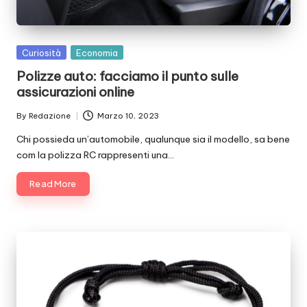
Posted
Curiosità
Economia
in
Polizze auto: facciamo il punto sulle
assicurazioni online
By
Redazione
Marzo 10, 2023
Posted
by
Chi possieda un’automobile, qualunque sia il modello, sa bene
com la polizza RC rappresenti una…
Read More