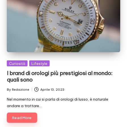
Posted
Curiosità
Lifestyle
in
I brand di orologi più prestigiosi al mondo:
quali sono
By
Redazione
Aprile 13, 2023
Posted
by
Nel momento in cui si parla di orologi di lusso, è naturale
andare a trattare…
Read More