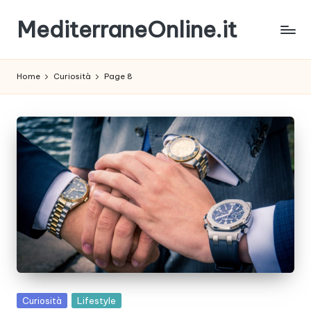
MediterraneOnline.it
Skip
to
Rimani
content
sempre
Home
Curiosità
Page 8
aggiornato
con
le
nostre
News
Posted
Curiosità
Lifestyle