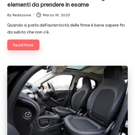
elementi da prendere in esame
By
Redazione
Marzo 16, 2023
Posted
by
Quando si parla dell'autenticità delle firme è bene sapere fin
da subito che non c'è…
Read More