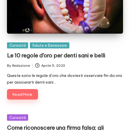
Posted
Curiosità
Salute e Benessere
in
Le 10 regole d’oro per denti sani e belli
By
Redazione
Aprile 5, 2023
Posted
by
Queste sono le regole d’oro che dovresti osservare fin da ora
per assicurarti denti sani…
Read More
Posted
Curiosità
in
Come riconoscere una firma falsa: gli