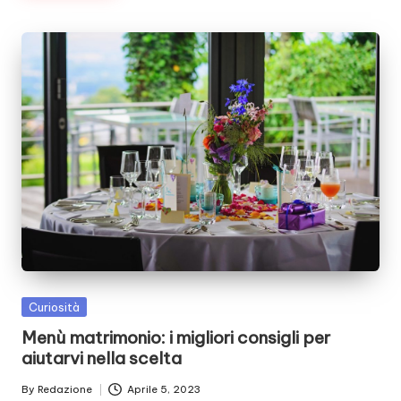
Posted
Curiosità
in
Menù matrimonio: i migliori consigli per
aiutarvi nella scelta
By
Redazione
Aprile 5, 2023
Posted