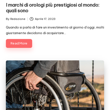
in
I marchi di orologi più prestigiosi al mondo:
quali sono
By
Redazione
Aprile 17, 2023
Posted
by
Quando si parla di fare un investimento al giorno d’oggi, molti
giustamente decidono di acquistare…
Read More