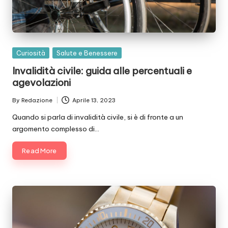
Posted
Curiosità
Salute e Benessere
in
Invalidità civile: guida alle percentuali e
agevolazioni
By
Redazione
Aprile 13, 2023
Posted
by
Quando si parla di invalidità civile, si è di fronte a un
argomento complesso di…
Read More