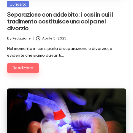
Posted
Curiosità
in
Separazione con addebito: i casi in cui il
tradimento costituisce una colpa nel
divorzio
By
Redazione
Aprile 5, 2023
Posted
by
Nel momento in cui si parla di separazione e divorzio, è
evidente che siamo davanti…
Read More